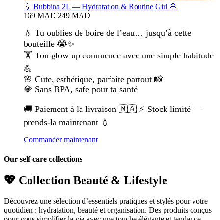
💧 Bubbina 2L — Hydratation & Routine Girl 🌸
169 MAD
249 MAD
💧 Tu oublies de boire de l’eau… jusqu’à cette
bouteille 😭✨
🏋️ Ton glow up commence avec une simple habitude
💪
🌸 Cute, esthétique, parfaite partout 📸
💎 Sans BPA, safe pour ta santé
🚚 Paiement à la livraison 🇲🇦 ⚡ Stock limité —
prends-la maintenant 💧
Commander maintenant
Our self care collections
💖 Collection Beauté & Lifestyle
Découvrez une sélection d’essentiels pratiques et stylés pour votre
quotidien : hydratation, beauté et organisation. Des produits conçus
pour vous simplifier la vie avec une touche élégante et tendance.