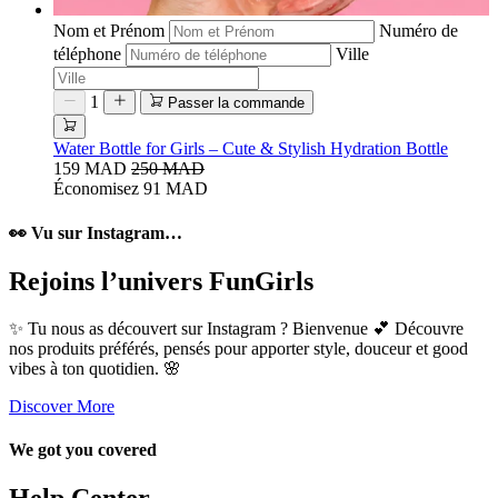
Nom et Prénom
Numéro de
téléphone
Ville
1
Passer la commande
Water Bottle for Girls – Cute & Stylish Hydration Bottle
159 MAD
250 MAD
Économisez 91 MAD
👀 Vu sur Instagram…
Rejoins l’univers FunGirls
✨ Tu nous as découvert sur Instagram ? Bienvenue 💕 Découvre
nos produits préférés, pensés pour apporter style, douceur et good
vibes à ton quotidien. 🌸
Discover More
We got you covered