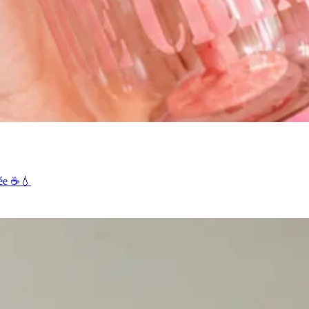
née ☕💧