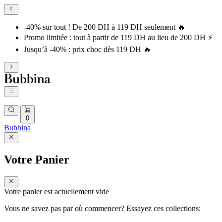
-40% sur tout ! De 200 DH à 119 DH seulement 🔥
Promo limitée : tout à partir de 119 DH au lieu de 200 DH ⚡
Jusqu’à -40% : prix choc dès 119 DH 🔥
0
Bubbina
Votre Panier
Votre panier est actuellement vide
Vous ne savez pas par où commencer? Essayez ces collections: