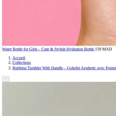
Water Bottle for Girls – Cute & Stylish Hydration Bottle
159 MAD
Accueil
Collections
Bubbina Tumbler With Handle – Gobelet Aesthetic avec Poig